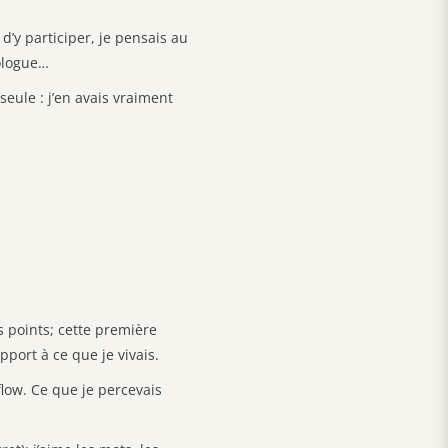
’y participer, je pensais au
rologue…
seule : j’en avais vraiment
s points; cette première
ort à ce que je vivais.
flow. Ce que je percevais