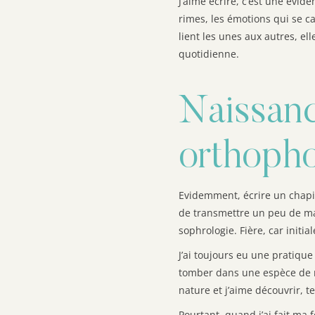
J’aime écrire, c’est une évide
rimes, les émotions qui se ca
lient les unes aux autres, el
quotidienne.
Naissanc
orthoph
Evidemment, écrire un chapi
de transmettre un peu de ma 
sophrologie. Fière, car initi
J’ai toujours eu une pratique
tomber dans une espèce de r
nature et j’aime découvrir, t
Pourtant, quand j’ai fait ma 