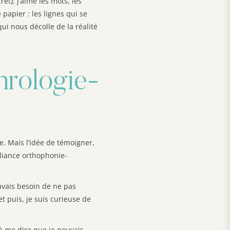
et); j’aime les mots, les
 papier : les lignes qui se
ui nous décolle de la réalité
hrologie-
. Mais l’idée de témoigner,
lliance orthophonie-
’avais besoin de ne pas
 puis, je suis curieuse de
 à me dire que je pouvais