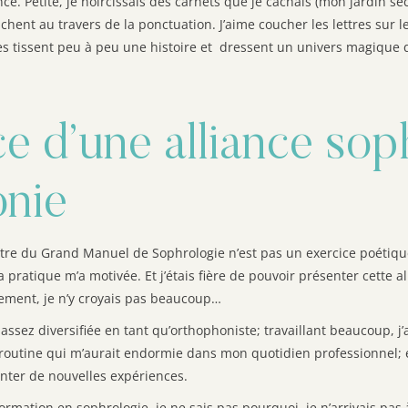
nce. Petite, je noircissais des carnets que je cachais (mon jardin secr
chent au travers de la ponctuation. J’aime coucher les lettres sur le
les tissent peu à peu une histoire et dressent un univers magique q
e d’une alliance sop
onie
tre du Grand Manuel de Sophrologie n’est pas un exercice poétique
pratique m’a motivée. Et j’étais fière de pouvoir présenter cette a
alement, je n’y croyais pas beaucoup…
 assez diversifiée en tant qu’orthophoniste; travaillant beaucoup, j
outine qui m’aurait endormie dans mon quotidien professionnel; et
enter de nouvelles expériences.
formation en sophrologie, je ne sais pas pourquoi, je n’arrivais pas