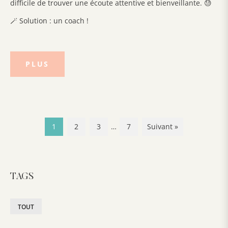
difficile de trouver une écoute attentive et bienveillante. 😓
🪄 Solution : un coach !
PLUS
1
2
3
…
7
Suivant »
TAGS
TOUT