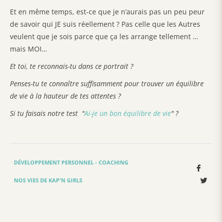
Et en même temps, est-ce que je n’aurais pas un peu peur
de savoir qui JE suis réellement ? Pas celle que les Autres
veulent que je sois parce que ça les arrange tellement …
mais MOI…
Et toi, te reconnais-tu dans ce portrait ?
Penses-tu te connaître suffisamment pour trouver un équilibre
de vie à la hauteur de tes attentes ?
Si tu faisais notre test "
Ai-je un bon équilibre de vie
" ?
DÉVELOPPEMENT PERSONNEL - COACHING
Parta
sur
Twee
NOS VIES DE KAP'N GIRLS
Faceb
sur
Twit