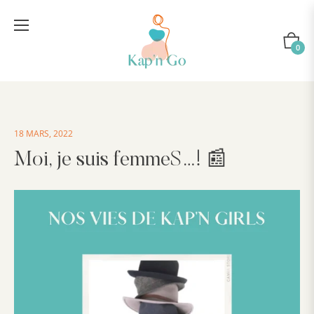
Panier
0
18 MARS, 2022
Moi, je suis femmeS…! 📰